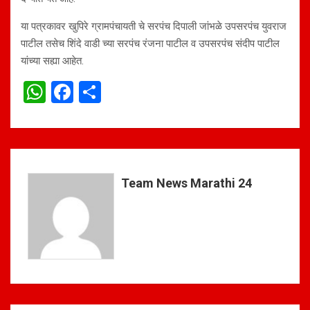
या पत्रकावर खुपिरे ग्रामपंचायती चे सरपंच दिपाली जांभळे उपसरपंच युवराज
पाटील तसेच शिंदे वाडी च्या सरपंच रंजना पाटील व उपसरपंच संदीप पाटील
यांच्या सह्या आहेत.
W
F
S
h
a
h
at
ce
ar
s
b
e
A
o
Team News Marathi 24
p
o
p
k