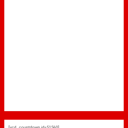
[ycd_countdown id=51560]