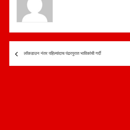
p
k
Post
लॉकडाउन नंतर पहिल्यांदाच पंढरपुरात भाविकांची गर्दी
navigation