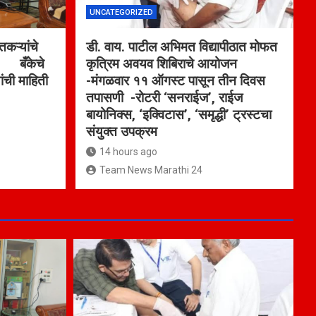
UNCATEGORIZED
कऱ्यांचे
डी. वाय. पाटील अभिमत विद्यापीठात मोफत
ा बँकेचे
कृत्रिम अवयव शिबिराचे आयोजन
ांची माहिती
-मंगळवार ११ ऑगस्ट पासून तीन दिवस
तपासणी -रोटरी ‘सनराईज’, राईज
बायोनिक्स, ‘इक्विटास’, ‘समृद्धी’ ट्रस्टचा
संयुक्त उपक्रम
14 hours ago
Team News Marathi 24