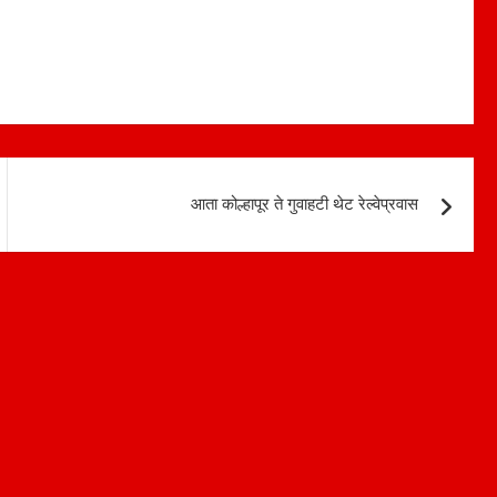
आता कोल्हापूर ते गुवाहटी थेट रेल्वेप्रवास