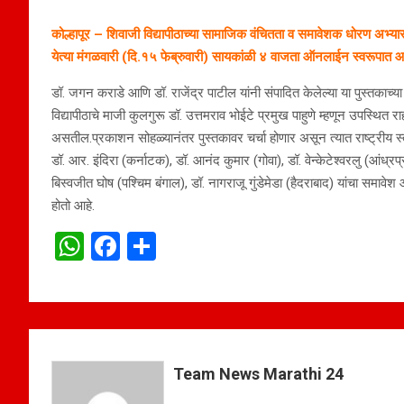
कोल्हापूर – शिवाजी विद्यापीठाच्या सामाजिक वंचितता व समावेशक धोरण अभ्यास
येत्या मंगळवारी (दि.१५ फेब्रुवारी) सायकांळी ४ वाजता ऑनलाईन स्वरूपात
डॉ. जगन कराडे आणि डॉ. राजेंद्र पाटील यांनी संपादित केलेल्या या पुस्तकाच्य
विद्यापीठाचे माजी कुलगुरू डॉ. उत्तमराव भोईटे प्रमुख पाहुणे म्हणून उपस्थित राह
असतील.प्रकाशन सोहळ्यानंतर पुस्तकावर चर्चा होणार असून त्यात राष्ट्रीय स्त
डॉ. आर. इंदिरा (कर्नाटक), डॉ. आनंद कुमार (गोवा), डॉ. वेन्केटेश्वरलु (आंध्रप
बिस्वजीत घोष (पश्चिम बंगाल), डॉ. नागराजू गुंडेमेडा (हैदराबाद) यांचा समावे
होतो आहे.
W
F
S
h
a
h
at
ce
ar
s
b
e
A
o
Team News Marathi 24
p
o