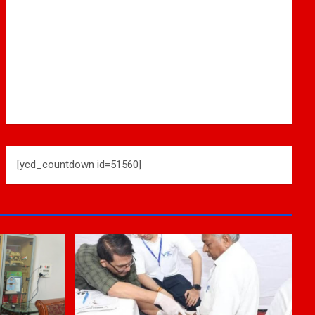
[ycd_countdown id=51560]