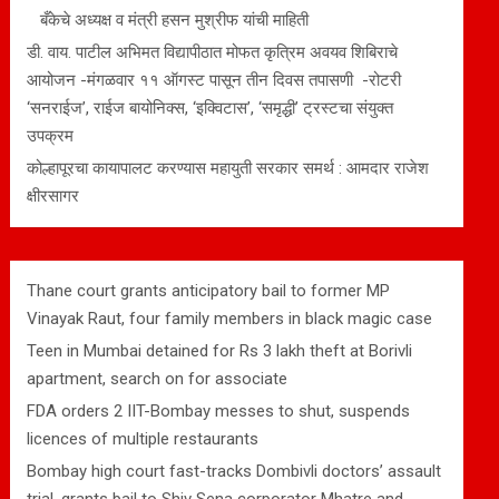
बँकेचे अध्यक्ष व मंत्री हसन मुश्रीफ यांची माहिती
डी. वाय. पाटील अभिमत विद्यापीठात मोफत कृत्रिम अवयव शिबिराचे
आयोजन -मंगळवार ११ ऑगस्ट पासून तीन दिवस तपासणी -रोटरी
‘सनराईज’, राईज बायोनिक्स, ‘इक्विटास’, ‘समृद्धी’ ट्रस्टचा संयुक्त
उपक्रम
कोल्हापूरचा कायापालट करण्यास महायुती सरकार समर्थ : आमदार राजेश
क्षीरसागर
Thane court grants anticipatory bail to former MP
Vinayak Raut, four family members in black magic case
Teen in Mumbai detained for Rs 3 lakh theft at Borivli
apartment, search on for associate
FDA orders 2 IIT-Bombay messes to shut, suspends
licences of multiple restaurants
Bombay high court fast-tracks Dombivli doctors’ assault