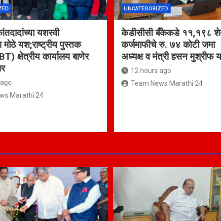
ZED
UNCATEGORIZED
कांतदादांच्या यशस्वी
केडीसीसी बँकेकडे ११,१९८ शेत
ा मोठे यश;राष्ट्रीय पुस्तक
कर्जमाफीचे रु. ७४ कोटी जम
BT) क्षेत्रीय कार्यालय बाणेर
अध्यक्ष व मंत्री हसन मुश्रीफ य
ार
12 hours ago
 ago
Team News Marathi 24
s Marathi 24