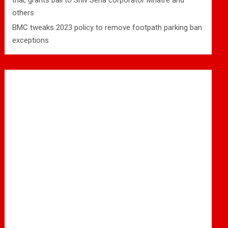
trial, grants bail to Shiv Sena corporator Mhatre and
others
BMC tweaks 2023 policy to remove footpath parking ban
exceptions