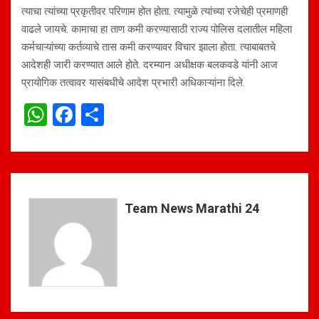
त्याचा त्यांच्या प्रकृतीवर परिणाम होत होता. त्यामुळे त्यांच्या रजेचेही प्रमाणही
वाढले जायचे. कामाचा हा ताण कमी करण्यासाठी राज्य पोलिस दलातील महिला
कर्मचाऱ्यांच्या कर्तव्याचे तास कमी करण्यावर विचार झाला होता. त्याबाबतचे
आदेशही जारी करण्यात आले होते. दरम्यान अधीक्षक बलकवडे यांनी आज
प्रायोगिक तत्वावर यासंबधीचे आदेश प्रभारी अधिकाऱ्यांना दिले.
W
F
S
h
a
h
at
ce
ar
s
b
e
A
o
Team News Marathi 24
p
o
p
k