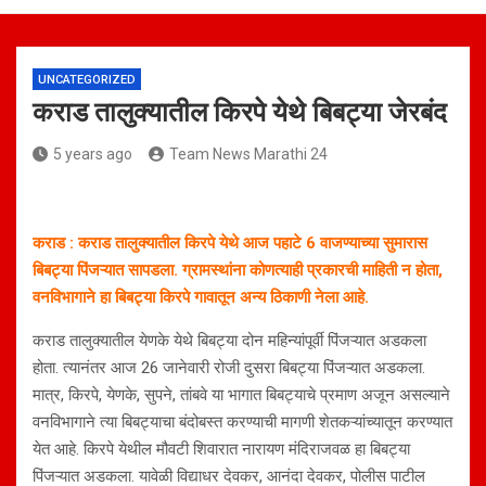
UNCATEGORIZED
कराड तालुक्यातील किरपे येथे बिबट्या जेरबंद
5 years ago
Team News Marathi 24
कराड : कराड तालुक्यातील किरपे येथे आज पहाटे 6 वाजण्याच्या सुमारास
बिबट्या पिंजऱ्यात सापडला. ग्रामस्थांना कोणत्याही प्रकारची माहिती न होता,
वनविभागाने हा बिबट्या किरपे गावातून अन्य ठिकाणी नेला आहे.
कराड तालुक्यातील येणके येथे बिबट्या दोन महिन्यांपूर्वी पिंजऱ्यात अडकला
होता. त्यानंतर आज 26 जानेवारी रोजी दुसरा बिबट्या पिंजऱ्यात अडकला.
मात्र, किरपे, येणके, सुपने, तांबवे या भागात बिबट्याचे प्रमाण अजून असल्याने
वनविभागाने त्या बिबट्याचा बंदोबस्त करण्याची मागणी शेतकऱ्यांच्यातून करण्यात
येत आहे. किरपे येथील मौवटी शिवारात नारायण मंदिराजवळ हा बिबट्या
पिंजऱ्यात अडकला. यावेळी विद्याधर देवकर, आनंदा देवकर, पोलीस पाटील