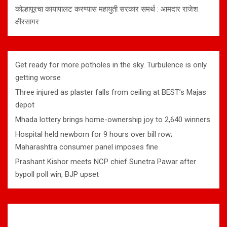
कोल्हापूरचा कायापालट करण्यास महायुती सरकार समर्थ : आमदार राजेश
क्षीरसागर
Get ready for more potholes in the sky. Turbulence is only
getting worse
Three injured as plaster falls from ceiling at BEST’s Majas
depot
Mhada lottery brings home-ownership joy to 2,640 winners
Hospital held newborn for 9 hours over bill row;
Maharashtra consumer panel imposes fine
Prashant Kishor meets NCP chief Sunetra Pawar after
bypoll poll win, BJP upset