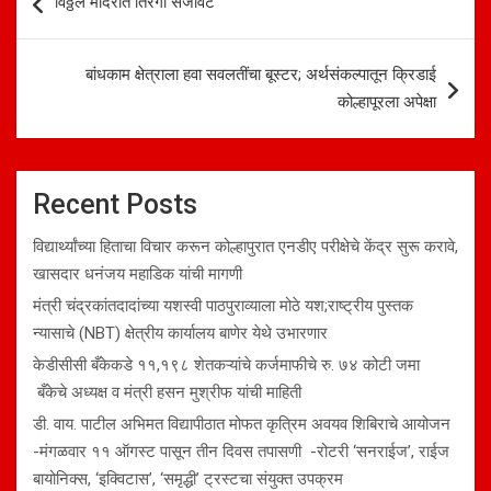
विठ्ठल मंदिरात तिरंगी सजावट
navigation
बांधकाम क्षेत्राला हवा सवलतींचा बूस्टर; अर्थसंकल्पातून क्रिडाई
कोल्हापूरला अपेक्षा
Recent Posts
विद्यार्थ्यांच्या हिताचा विचार करून कोल्हापुरात एनडीए परीक्षेचे केंद्र सुरू करावे,
खासदार धनंजय महाडिक यांची मागणी
मंत्री चंद्रकांतदादांच्या यशस्वी पाठपुराव्याला मोठे यश;राष्ट्रीय पुस्तक
न्यासाचे (NBT) क्षेत्रीय कार्यालय बाणेर येथे उभारणार
केडीसीसी बँकेकडे ११,१९८ शेतकऱ्यांचे कर्जमाफीचे रु. ७४ कोटी जमा
बँकेचे अध्यक्ष व मंत्री हसन मुश्रीफ यांची माहिती
डी. वाय. पाटील अभिमत विद्यापीठात मोफत कृत्रिम अवयव शिबिराचे आयोजन
-मंगळवार ११ ऑगस्ट पासून तीन दिवस तपासणी -रोटरी ‘सनराईज’, राईज
बायोनिक्स, ‘इक्विटास’, ‘समृद्धी’ ट्रस्टचा संयुक्त उपक्रम