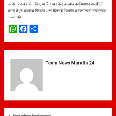
प्रविण तिकवडे यांना बिबट्या पिंजऱ्यात कैद झाल्याचे वनविभागाने दाखविले.
तसेच तेथून तात्काळ बिबट्या अन्य ठिकाणी वैद्यकीय तपासणीसाठी हलविण्यात
आला आहे.
W
F
S
h
a
h
at
ce
ar
s
b
e
A
o
Team News Marathi 24
p
o
p
k
Post