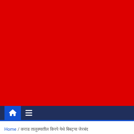
Home
कराड तालुक्यातील किरपे येथे बिबट्या जेरबंद