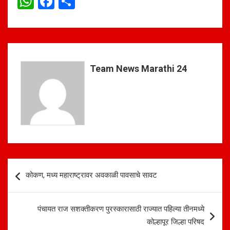
W
F
S
h
a
h
at
ce
ar
s
b
e
A
o
Team News Marathi 24
p
o
p
k
Post
कोकण, मध्य महाराष्ट्रावर अवकाळी पावसाचे सावट
navigation
पंचायत राज सशक्तीकरण पुरस्कारासाठी राज्यात पहिल्या तीनमध्ये
कोल्हापूर जिल्हा परिषद