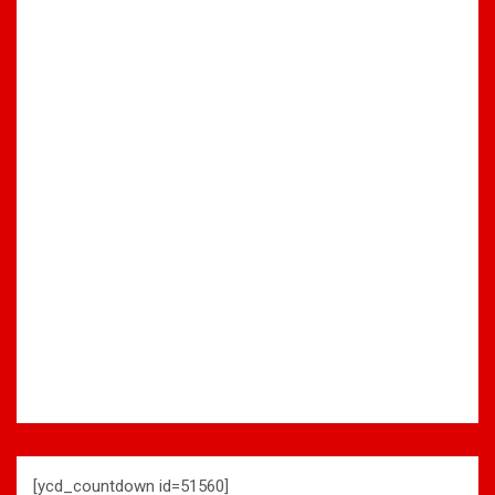
[ycd_countdown id=51560]