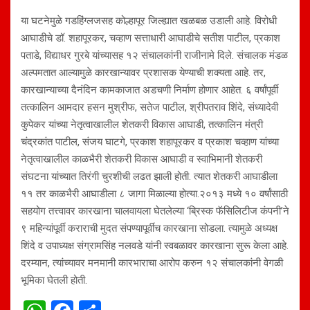
या घटनेमुळे गडहिंग्लजसह कोल्हापूर जिल्ह्यात खळबळ उडाली आहे. विरोधी
आघाडीचे डॉ. शहापूरकर, चव्हाण सत्ताधारी आघाडीचे सतीश पाटील, प्रकाश
पताडे, विद्याधर गुरबे यांच्यासह १२ संचालकांनी राजीनामे दिले. संचालक मंडळ
अल्पमतात आल्यामुळे कारखान्यावर प्रशासक येण्याची शक्यता आहे. तर,
कारखान्याच्या दैनंदिन कामकाजात अडचणी निर्माण होणार आहेत. ६ वर्षांपूर्वी
तत्कालिन आमदार हसन मुश्रीफ, सतेज पाटील, श्रीपतराव शिंदे, संध्यादेवी
कुपेकर यांच्या नेतृत्वाखालील शेतकरी विकास आघाडी, तत्कालिन मंत्री
चंद्रकांत पाटील, संजय घाटगे, प्रकाश शहापूरकर व प्रकाश चव्हाण यांच्या
नेतृत्वाखालील काळभैरी शेतकरी विकास आघाडी व स्वाभिमानी शेतकरी
संघटना यांच्यात तिरंगी चुरशीची लढत झाली होती. त्यात शेतकरी आघाडीला
११ तर काळभैरी आघाडीला ८ जागा मिळाल्या होत्या.२०१३ मध्ये १० वर्षांसाठी
सहयोग तत्त्वावर कारखाना चालवायला घेतलेल्या ‘ब्रिस्क फॅसिलिटीज कंपनी’ने
९ महिन्यांपूर्वी कराराची मुदत संपण्यापूर्वीच कारखाना सोडला. त्यामुळे अध्यक्ष
शिंदे व उपाध्यक्ष संग्रामसिंह नलवडे यांनी स्वबळावर कारखाना सुरू केला आहे.
दरम्यान, त्यांच्यावर मनमानी कारभाराचा आरोप करुन १२ संचालकांनी वेगळी
भूमिका घेतली होती.