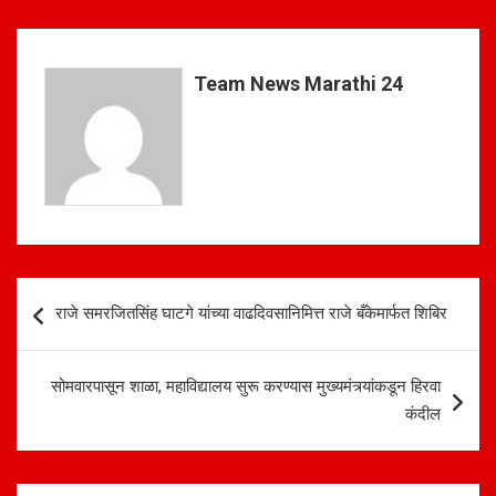
at
ce
ar
s
b
e
A
o
Team News Marathi 24
p
o
p
k
Post
राजे समरजितसिंह घाटगे यांच्या वाढदिवसानिमित्त राजे बँकेमार्फत शिबिर
navigation
सोमवारपासून शाळा, महाविद्यालय सुरू करण्यास मुख्यमंत्र्यांकडून हिरवा
कंदील