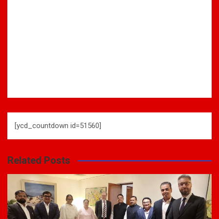
[ycd_countdown id=51560]
Related Posts