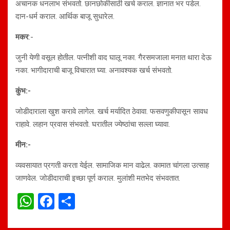
अचानक धनलाभ संभवतो. छानछोकीसाठी खर्च कराल. ज्ञानात भर पडेल.
दान-धर्म कराल. आर्थिक बाजू सुधारेल.
मकर
:-
जुनी येणी वसूल होतील. पत्नीशी वाद घालू नका. गैरसमजाला मनात थारा देऊ
नका. भागीदाराची बाजू विचारात घ्या. अनावश्यक खर्च संभवतो.
कुंभ:-
जोडीदाराला खुश करावे लागेल. खर्च मर्यादित ठेवावा. फसवणुकीपासून सावध
राहावे. लहान प्रवास संभवतो. घरातील ज्येष्ठांचा सल्ला घ्यावा.
मीन:-
व्यवसायात प्रगती करता येईल. सामाजिक मान वाढेल. कामात चांगला उत्साह
जाणवेल. जोडीदाराची इच्छा पूर्ण कराल. मुलांशी मतभेद संभवतात.
W
F
S
h
a
h