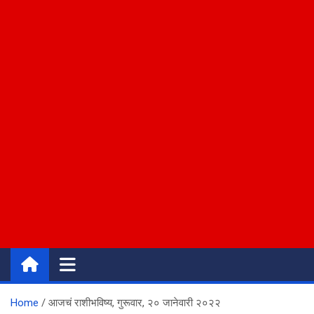
Home
आजचं राशीभविष्य, गुरूवार, २० जानेवारी २०२२