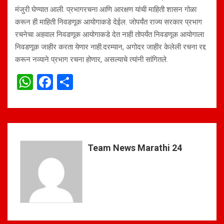
मंजुरी घेण्यात आली. प्रभागरचना आणि आरक्षण यांची माहिती शासन गोळा
करून ही माहिती निवडणूक आयोगाकडे देईल. जोपर्यंत राज्य सरकार प्रभाग
रचनेचा अहवाल निवडणूक आयोगाकडे देत नाही तोपर्यंत निवडणूक आयोगाला
निवडणूक जाहीर करता येणार नाही.दरम्यान, अगोदर जाहीर केलेली रचना रद्द
करून नव्याने प्रभाग रचना होणार, असल्याचे त्यांनी सांगितले.
W
F
S
h
a
h
at
ce
ar
s
b
e
A
o
Team News Marathi 24
p
o
p
k