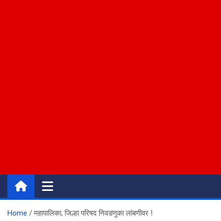
Home
महापालिका, जिल्हा परिषद निवडणुका लांबणीवर !