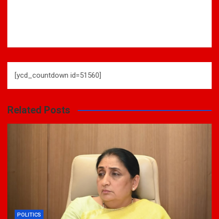
[ycd_countdown id=51560]
Related Posts
POLITICS