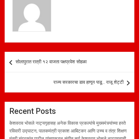
p
o
p
k
Post
सोलापुरात रात्री १२ वाजता पक्षप्रवेश सोहळा
navigation
राज्य सरकारचा डाव हाणून पाडू… राजू शेट्टी
Recent Posts
केशवराव भोसले नाट्यगृहासह अनेक विकास प्रकल्पांचे मुख्यमंत्र्यांच्या हस्ते
रविवारी उद्घाटन; पालकमंत्री प्रकाश आबिटकर आणि उच्च व तंत्र शिक्षण
मंत्री चंद्रकांत पाटील यांच्याकडून संगीत सूर्य केशवराव भोसले नाट्यगृहाची