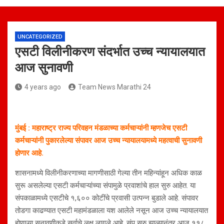
UNCATEGORIZED
एसटी विलीनीकरण संदर्भात उच्च न्यायालयात
आज सुनावणी
4 years ago
Team News Marathi 24
मुंबई : महाराष्ट्र राज्य परिवहन मंडळाच्या कर्मचाऱ्यांनी म्हणजेच एसटी
कर्मचाऱ्यांनी पुकारलेल्या संपावर आज उच्च न्यायालयामध्ये महत्वाची सुनावणी
होणार आहे.
शासनामध्ये विलीनीकरणाच्या मागणीसाठी गेल्या तीन महिन्यांहून अधिक काळ
सुरू असलेल्या एसटी कर्मचाऱ्यांच्या संपामुळे प्रवाशांचे हाल सुरु आहेत. या
संपकाळामध्ये एसटीचे १,६०० कोटींचे प्रवासी उत्पन्न बुडाले आहे. संपावर
तोडगा काढण्यात एसटी महामंडळाला यश आलेले नसून आज उच्च न्यायालयात
होणाऱ्या सुनावणीकडे सर्वाचे लक्ष लागले आहे. संप सुरु झाल्यानंतर आज ११८