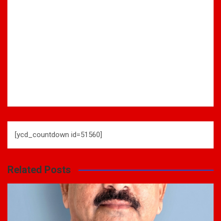
[ycd_countdown id=51560]
Related Posts