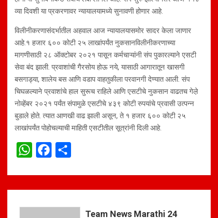
व्या दिवशी या प्रकरणावर न्यायालयामध्ये सुनावणी होणार आहे.
विलीनीकरणासंदर्भातील अहवाल आज न्यायालयासमोर सादर केला जाणार
आहे.१ हजार ६०० कोटी २५ लाखांपर्यंत नुकसानविलीनीकरणाच्या
मागणीसाठी २८ ऑक्टोबर २०२१ पासून कर्मचाऱ्यांनी संप पुकारल्याने एसटी
सेवा बंद झाली. प्रवाशांची गैरसोय होऊ नये, यासाठी आगारातून खासगी
बसगाड्या, शालेय बस आणि वडाप वाहतुकीला परवानगी देण्यात आली. संप
चिघळल्याने प्रवाशांचे हाल सुरूच राहिले आणि एसटीचे नुकसान वाढतच गेल़े
नोव्हेंबर २०२१ पर्यंत संपामुळे एसटीचे ४३९ कोटी रुपयांचे प्रवासी उत्पन्न
बुडाले होते. त्यात आणखी वाढ झाली असून, ते १ हजार ६०० कोटी २५
लाखांपर्यंत पोहोचल्याची माहिती एसटीतील सूत्रांनी दिली आहे.
W
F
S
h
a
h
at
ce
ar
s
b
e
A
o
Team News Marathi 24