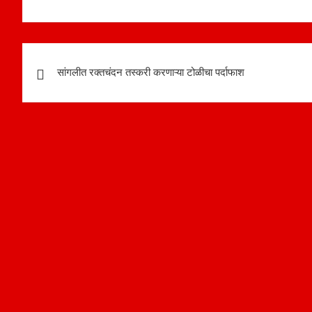
Post
सांगलीत रक्तचंदन तस्करी करणाऱ्या टोळीचा पर्दाफाश
navigation