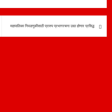
महापालिका निवडणुकीसाठी प्रारुप प्रभागरचना उद्या होणार प्रसिद्ध