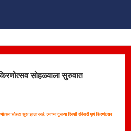
किरणोत्सव सोहळ्याला सुरुवात
त्सव सोहळा सुरू झाला आहे. त्याच्या दुसऱ्या दिवशी रविवारी पूर्ण किरणोत्सव