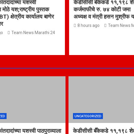
कांतदादांच्या यशस्वी
केडीसीसी बँकेकडे ११,१९८ शेत
ा मोठे यश;राष्ट्रीय पुस्तक
कर्जमाफीचे रु. ७४ कोटी जम
BT) क्षेत्रीय कार्यालय बाणेर
अध्यक्ष व मंत्री हसन मुश्रीफ य
ार
8 hours ago
Team News M
go
Team News Marathi 24
ZED
UNCATEGORIZED
कांतदादांच्या यशस्वी पाठपुराव्याला
केडीसीसी बँकेकडे ११,१९८ शेत