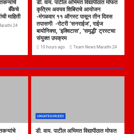
कऱ्यांचे
डी. वाय. पाटील अभिमत विद्यापीठात मोफत
ा बँकेचे
कृत्रिम अवयव शिबिराचे आयोजन
ांची माहिती
-मंगळवार ११ ऑगस्ट पासून तीन दिवस
तपासणी -रोटरी ‘सनराईज’, राईज
arathi 24
बायोनिक्स, ‘इक्विटास’, ‘समृद्धी’ ट्रस्टचा
संयुक्त उपक्रम
10 hours ago
Team News Marathi 24
UNCATEGORIZED
कऱ्यांचे
डी. वाय. पाटील अभिमत विद्यापीठात मोफत