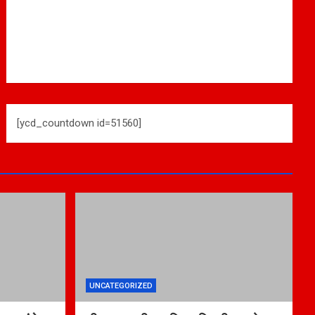
[ycd_countdown id=51560]
UNCATEGORIZED