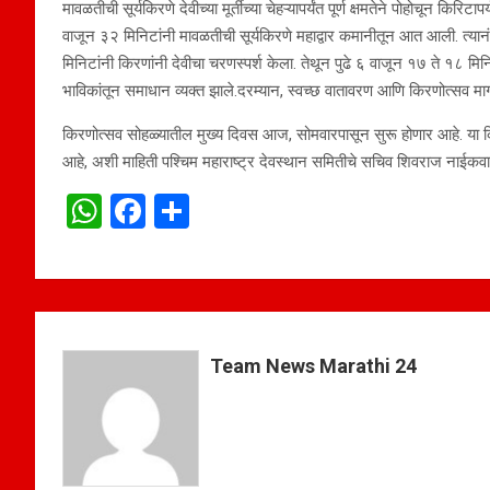
मावळतीची सूर्यकिरणे देवीच्या मूर्तीच्या चेहऱ्यापर्यंत पूर्ण क्षमतेने पोहोचून किर
वाजून ३२ मिनिटांनी मावळतीची सूर्यकिरणे महाद्वार कमानीतून आत आली. त्या
मिनिटांनी किरणांनी देवीचा चरणस्पर्श केला. तेथून पुढे ६ वाजून १७ ते १८ मिनिटां
भाविकांतून समाधान व्यक्त झाले.दरम्यान, स्वच्छ वातावरण आणि किरणोत्सव मार्
किरणोत्सव सोहळ्यातील मुख्य दिवस आज, सोमवारपासून सुरू होणार आहे. या किर
आहे, अशी माहिती पश्चिम महाराष्ट्र देवस्थान समितीचे सचिव शिवराज नाईकवाड
W
F
S
h
a
h
at
ce
ar
s
b
e
A
o
Team News Marathi 24
p
o
p
k