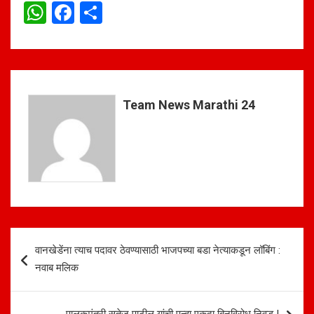
W
F
S
h
a
h
at
ce
ar
s
b
e
A
o
Team News Marathi 24
p
o
p
k
Post
वानखेडेंना त्याच पदावर ठेवण्यासाठी भाजपच्या बडा नेत्याकडून लॉबिंग :
navigation
नवाब मलिक