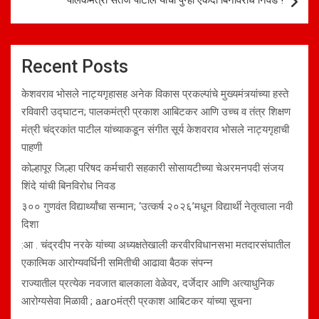
पालकमंत्री सतेज पाटील यांची पुन्हा एकदा बिनविरोध निवड !
Recent Posts
केशवराव भोसले नाट्यगृहासह अनेक विकास प्रकल्पांचे मुख्यमंत्र्यांच्या हस्ते
रविवारी उद्घाटन; पालकमंत्री प्रकाश आबिटकर आणि उच्च व तंत्र शिक्षण
मंत्री चंद्रकांत पाटील यांच्याकडून संगीत सूर्य केशवराव भोसले नाट्यगृहाची
पाहणी
कोल्हापूर जिल्हा परिषद कर्मचारी सहकारी सोसायटीच्या चेअरमनपदी संजय
शिंदे यांची बिनविरोध निवड
३०० गुणवंत विद्यार्थ्यांचा सन्मान; ‘उत्कर्ष २०२६’मधून विद्यार्थी नेतृत्वाला नवी
दिशा
:आ . चंद्रदीप नरके यांच्या अध्यक्षतेखाली करवीरविधानसभा मतदारसंघातील
एकात्मिक आरोग्यवर्धिनी समितीची आढावा बैठक संपन्न
राज्यातील प्रत्येक नवजात बालकाला वेळेवर, दर्जेदार आणि अत्याधुनिक
आरोग्यसेवा मिळावी ; aaroमंत्री प्रकाश आबिटकर यांच्या सूचना