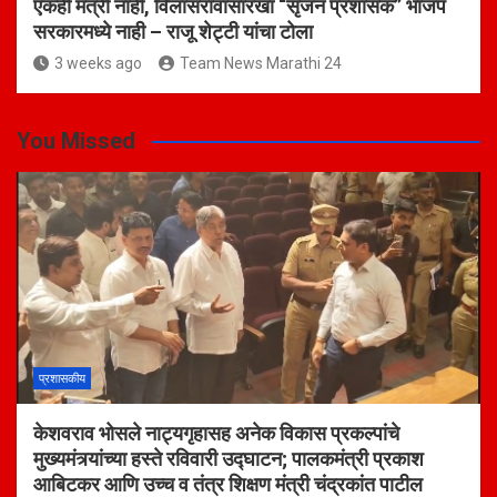
एकही मंत्री नाही, विलासरावांसारखा “सृजन प्रशासक” भाजप
सरकारमध्ये नाही – राजू शेट्टी यांचा टोला
3 weeks ago
Team News Marathi 24
You Missed
प्रशासकीय
केशवराव भोसले नाट्यगृहासह अनेक विकास प्रकल्पांचे
मुख्यमंत्र्यांच्या हस्ते रविवारी उद्घाटन; पालकमंत्री प्रकाश
आबिटकर आणि उच्च व तंत्र शिक्षण मंत्री चंद्रकांत पाटील