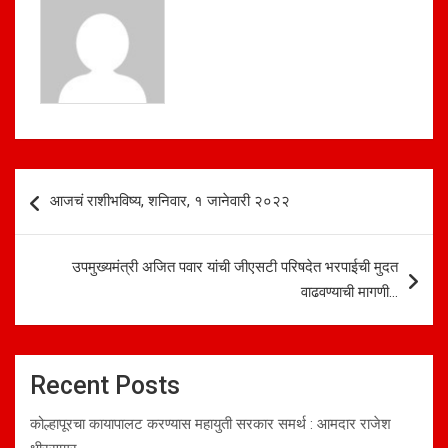
p
o
p
k
Post
आजचं राशीभविष्य, शनिवार, १ जानेवारी २०२२
navigation
उपमुख्यमंत्री अजित पवार यांची जीएसटी परिषदेत भरपाईची मुदत
वाढवण्याची मागणी…
Recent Posts
कोल्हापूरचा कायापालट करण्यास महायुती सरकार समर्थ : आमदार राजेश