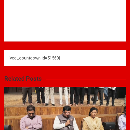
[ycd_countdown id=51560]
Related Posts