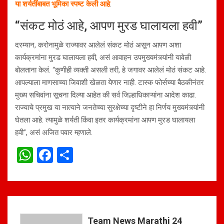
या शर्यतींबाबत भूमिका स्पष्ट केली आहे
.
“संकट मोठं आहे, आपण मुरड घालायला हवी”
दरम्यान, करोनामुळे राज्यावर आलेलं संकट मोठं असून आपण अशा
कार्यक्रमांना मुरड घालायला हवी, असं आवाहन उपमुख्यमंत्र्यांनी यावेळी
बोलताना केलं. “कुणीही व्यक्ती असली तरी, हे जगावर आलेलं मोठं संकट आहे.
आपल्याला माणसाच्या जिवाशी खेळता येणार नाही. टास्क फोर्सच्या बैठकीनंतर
मुख्य सचिवांना सूचना दिल्या आहेत की सर्व जिल्हाधिकाऱ्यांना आदेश काढा.
राज्याचे प्रमुख या नात्याने जनतेच्या सुरक्षेच्या दृष्टीने हा निर्णय मुख्यमंत्र्यांनी
घेतला आहे. त्यामुळे शर्यती किंवा इतर कार्यक्रमांना आपण मुरड घालायला
हवी”, असं अजित पवार म्हणाले.
W
F
S
h
a
h
at
ce
ar
s
b
e
A
o
Team News Marathi 24