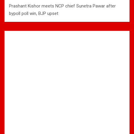
Prashant Kishor meets NCP chief Sunetra Pawar after
bypoll poll win, BJP upset