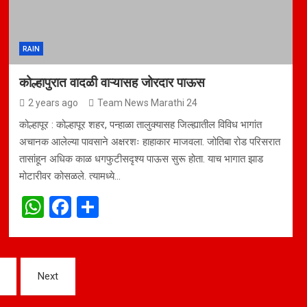
RAIN
कोल्हापुरात वादळी वाऱ्यासह जोरदार पाऊस
2 years ago
Team News Marathi 24
कोल्हापूर : कोल्हापूर शहर, पन्हाळा तालुक्यासह जिल्ह्यातील विविध भागांत
अचानक आलेल्या पावसाने अक्षरशः हाहाकार माजवला. जोतिबा रोड परिसरात
तासांहून अधिक काळ धगफुटीसदृश्य पाऊस सुरू होता. याच भागात झाड
मोटारीवर कोसळले. त्यामध्ये…
W
F
S
h
a
h
at
ce
ar
s
b
e
Next
A
o