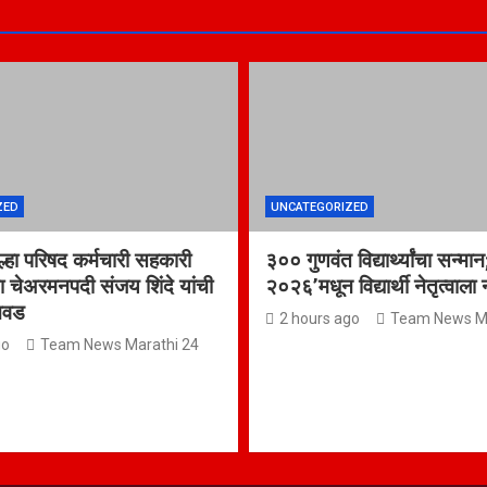
p
o
p
k
ZED
UNCATEGORIZED
िल्हा परिषद कर्मचारी सहकारी
३०० गुणवंत विद्यार्थ्यांचा सन्मान;
ा चेअरमनपदी संजय शिंदे यांची
२०२६’मधून विद्यार्थी नेतृत्वाला
िवड
2 hours ago
Team News Ma
go
Team News Marathi 24