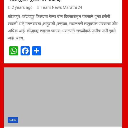
2 years ago
Team News Marathi 24
कोल्हापूर: कोल्हापूर जिल्ह्यात गेल्या दोन दिवसापासून पावसाने पुन्हा हजेरी
लावली आहे गगनबावडा ,शाहुवाडी ,पन्हाळा, राधानगरी तालुक्यात पावसाचा जोर
अधिक आहे. कोल्हापूर शहरात पाऊस असल्याने सगळीकडे पाणीच पाणी झाले
आहे. धरण…
W
F
S
h
a
h
at
ce
ar
s
b
e
A
o
p
o
p
k
RAIN