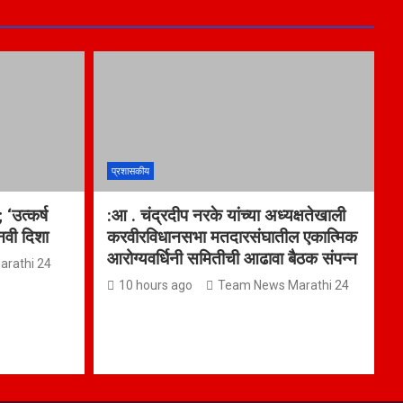
प्रशासकीय
 ‘उत्कर्ष
:आ . चंद्रदीप नरके यांच्या अध्यक्षतेखाली
 नवी दिशा
करवीरविधानसभा मतदारसंघातील एकात्मिक
आरोग्यवर्धिनी समितीची आढावा बैठक संपन्न
rathi 24
10 hours ago
Team News Marathi 24