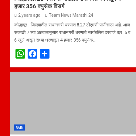
हजार 356 क्युसेक विसर्ग
2 years ago
Team News Marathi 24
कोल्हापूर : जिल्ह्यातील राधानगरी धरणात 8.27 टीएमसी पाणीसाठा आहे. आज
सकाळी 7 च्या अहवालानुसार राधानगरी धरणाचे स्वयंचलित दरवाजे क्र. 5 व
6 खुले असून सध्या धरणातून 4 हजार 356 क्युसेक…
W
F
S
h
a
h
at
ce
ar
s
b
e
A
o
p
o
p
k
RAIN