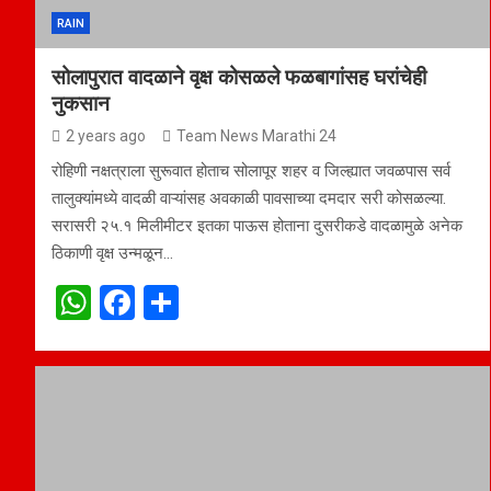
RAIN
सोलापुरात वादळाने वृक्ष कोसळले फळबागांसह घरांचेही
नुकसान
2 years ago
Team News Marathi 24
रोहिणी नक्षत्राला सुरूवात होताच सोलापूर शहर व जिल्ह्यात जवळपास सर्व
तालुक्यांमध्ये वादळी वाऱ्यांसह अवकाळी पावसाच्या दमदार सरी कोसळल्या.
सरासरी २५.१ मिलीमीटर इतका पाऊस होताना दुसरीकडे वादळामुळे अनेक
ठिकाणी वृक्ष उन्मळून…
W
F
S
h
a
h
at
ce
ar
s
b
e
A
o
p
o