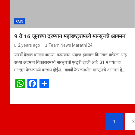
p
k
RAIN
9 ते 16 जूनच्या दरम्यान महाराष्ट्रामध्ये मान्सूनचे आगमन
2 years ago
Team News Marathi 24
यावर्षी देशात चांगला पाऊस पडण्याचा अंदाज हवामान विभागानं वर्तवला आहे.
सध्या अंदमान निकोबारमध्ये मान्सूनची एन्ट्री झाली आहे. 31 मे पर्यंत हा
मान्सून केरळमध्ये दाखल होईल. यावर्षी केरळमधील मान्सूनचे आगमन हे…
W
F
S
h
a
h
at
ce
ar
s
b
e
Posts
A
o
1
2
navigation
p
o