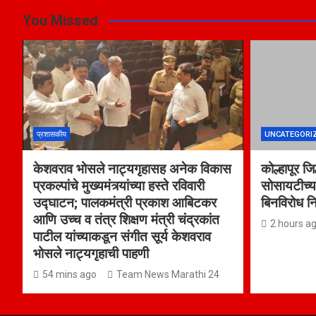
p
k
You Missed
प्रशासकीय
UNCATEGORI
केशवराव भोसले नाट्यगृहासह अनेक विकास
कोल्हापूर ज
प्रकल्पांचे मुख्यमंत्र्यांच्या हस्ते रविवारी
सोसायटीच्य
उद्घाटन; पालकमंत्री प्रकाश आबिटकर
बिनविरोध न
आणि उच्च व तंत्र शिक्षण मंत्री चंद्रकांत
2 hours a
पाटील यांच्याकडून संगीत सूर्य केशवराव
भोसले नाट्यगृहाची पाहणी
54 mins ago
Team News Marathi 24